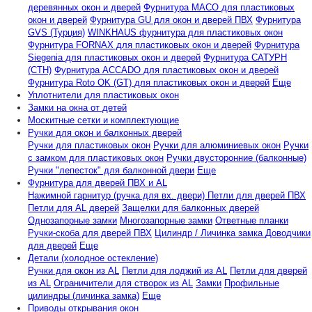
деревянных окон и дверей
Фурнитура MACO для пластиковых
окон и дверей
Фурнитура GU для окон и дверей ПВХ
Фурнитура
GVS (Турция)
WINKHAUS фурнитура для пластиковых окон
Фурнитура FORNAX для пластиковых окон и дверей
Фурнитура
Siegenia для пластиковых окон и дверей
Фурнитура САТУРН
(СТН)
Фурнитура ACCADO для пластиковых окон и дверей
Фурнитура Roto OK (GT) для пластиковых окон и дверей
Еще
Уплотнители для пластиковых окон
Замки на окна от детей
Москитные сетки и комплектующие
Ручки для окон и балконных дверей
Ручки для пластиковых окон
Ручки для алюминиевых окон
Ручки
с замком для пластиковых окон
Ручки двусторонние (балконные)
Ручки "лепесток" для балконной двери
Еще
Фурнитура для дверей ПВХ и AL
Нажимной гарнитур (ручка для вх. двери)
Петли для дверей ПВХ
Петли для AL дверей
Защелки для балконных дверей
Однозапорные замки
Многозапорные замки
Ответные планки
Ручки-скоба для дверей ПВХ
Цилиндр / Личинка замка
Доводчики
для дверей
Еще
Детали (холодное остекление)
Ручки для окон из AL
Петли для лоджий из AL
Петли для дверей
из AL
Ограничители для створок из AL
Замки
Профильные
цилиндры (личинка замка)
Еще
Приводы открывания окон