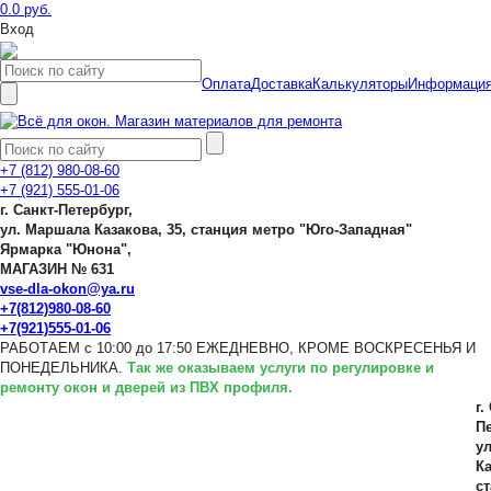
0.0 руб.
Вход
Оплата
Доставка
Калькуляторы
Информаци
+7 (812) 980-08-60
+7 (921) 555-01-06
г. Санкт-Петербург,
ул. Маршала Казакова, 35, станция метро "Юго-Западная"
Ярмарка "Юнона",
МАГАЗИН № 631
vse-dla-okon@ya.ru
+7(812)980-08-60
+7(921)555-01-06
РАБОТАЕМ с 10:00 до 17:50 ЕЖЕДНЕВНО, КРОМЕ ВОСКРЕСЕНЬЯ И
ПОНЕДЕЛЬНИКА.
Так же оказываем услуги по регулировке и
ремонту окон и дверей из ПВХ профиля.
г.
Пе
у
Ка
с