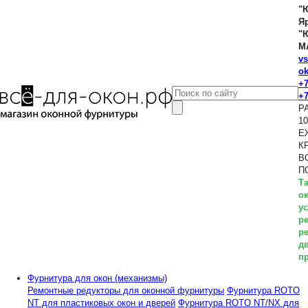
"
Я
"
М
vs
o
+7
+7
Р
10
Е
К
В
П
Та
о
ус
р
р
д
п
Фурнитура для окон (механизмы)
Ремонтные редукторы для оконной фурнитуры
Фурнитура ROTO
NT для пластиковых окон и дверей
Фурнитура ROTO NT/NX для