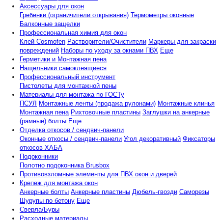
Аксессуары для окон
Гребенки (ограничители открывания)
Термометры оконные
Балконные защелки
Профессиональная химия для окон
Клей Cosmofen
Растворители/Очистители
Маркеры для закраски
повреждений
Наборы по уходу за окнами ПВХ
Еще
Герметики и Монтажная пена
Нащельники самоклеящиеся
Профессиональный инструмент
Пистолеты для монтажной пены
Материалы для монтажа по ГОСТу
ПСУЛ
Монтажные ленты (продажа рулонами)
Монтажные клинья
Монтажная пена
Рихтовочные пластины
Заглушки на анкерные
(рамные) болты
Еще
Отделка откосов / сендвич-панели
Оконные откосы / сендвич-панели
Угол декоративный
Фиксаторы
откосов ХАБА
Подоконники
Полотно подоконника Brusbox
Противовзломные элементы для ПВХ окон и дверей
Крепеж для монтажа окон
Анкерные болты
Анкерные пластины
Дюбель-гвозди
Саморезы
Шурупы по бетону
Еще
Сверла/Буры
Расходные материалы