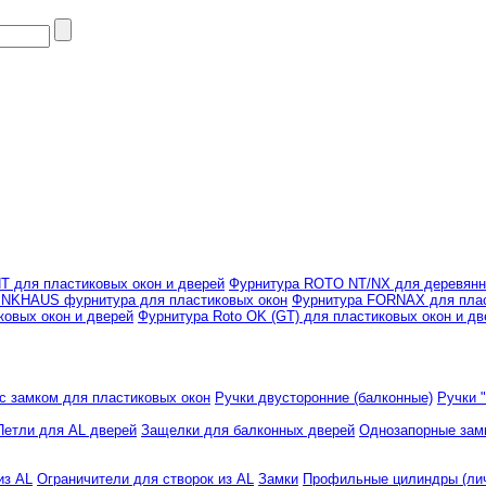
 для пластиковых окон и дверей
Фурнитура ROTO NT/NX для деревянн
NKHAUS фурнитура для пластиковых окон
Фурнитура FORNAX для плас
овых окон и дверей
Фурнитура Roto OK (GT) для пластиковых окон и дв
с замком для пластиковых окон
Ручки двусторонние (балконные)
Ручки 
Петли для AL дверей
Защелки для балконных дверей
Однозапорные зам
из AL
Ограничители для створок из AL
Замки
Профильные цилиндры (лич