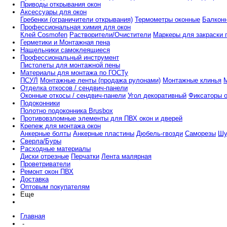
Приводы открывания окон
Аксессуары для окон
Гребенки (ограничители открывания)
Термометры оконные
Балкон
Профессиональная химия для окон
Клей Cosmofen
Растворители/Очистители
Маркеры для закраски 
Герметики и Монтажная пена
Нащельники самоклеящиеся
Профессиональный инструмент
Пистолеты для монтажной пены
Материалы для монтажа по ГОСТу
ПСУЛ
Монтажные ленты (продажа рулонами)
Монтажные клинья
Отделка откосов / сендвич-панели
Оконные откосы / сендвич-панели
Угол декоративный
Фиксаторы 
Подоконники
Полотно подоконника Brusbox
Противовзломные элементы для ПВХ окон и дверей
Крепеж для монтажа окон
Анкерные болты
Анкерные пластины
Дюбель-гвозди
Саморезы
Шу
Сверла/Буры
Расходные материалы
Диски отрезные
Перчатки
Лента малярная
Проветриватели
Ремонт окон ПВХ
Доставка
Оптовым покупателям
Еще
Главная
-