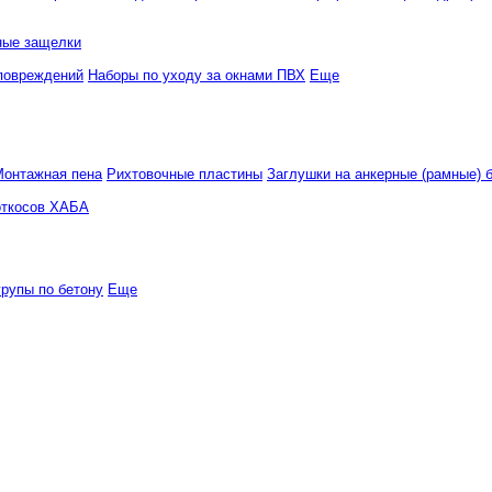
ные защелки
повреждений
Наборы по уходу за окнами ПВХ
Еще
Монтажная пена
Рихтовочные пластины
Заглушки на анкерные (рамные) 
откосов ХАБА
рупы по бетону
Еще