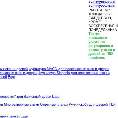
+7(812)980-08-60
+7(921)555-01-06
РАБОТАЕМ с
10:00 до 17:50
ЕЖЕДНЕВНО,
КРОМЕ
ВОСКРЕСЕНЬЯ И
ПОНЕДЕЛЬНИКА.
Так же
оказываем
услуги по
регулировке и
ремонту окон и
дверей из ПВХ
профиля.
ых окон и дверей
Фурнитура MACO для пластиковых окон и дверей
тиковых окон и дверей
Фурнитура Siegenia для пластиковых окон и
ерей
Еще
"лепесток" для балконной двери
Еще
ки
Многозапорные замки
Ответные планки
Ручки-скоба для дверей ПВХ
инка замка)
Еще