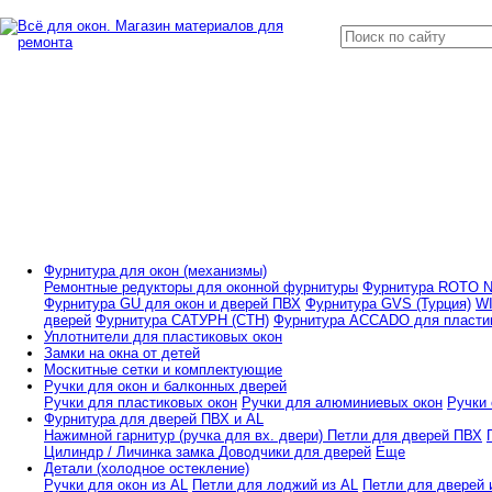
Фурнитура для окон (механизмы)
Ремонтные редукторы для оконной фурнитуры
Фурнитура ROTO NT
Фурнитура GU для окон и дверей ПВХ
Фурнитура GVS (Турция)
WI
дверей
Фурнитура САТУРН (СТН)
Фурнитура ACCADO для пластик
Уплотнители для пластиковых окон
Замки на окна от детей
Москитные сетки и комплектующие
Ручки для окон и балконных дверей
Ручки для пластиковых окон
Ручки для алюминиевых окон
Ручки 
Фурнитура для дверей ПВХ и AL
Нажимной гарнитур (ручка для вх. двери)
Петли для дверей ПВХ
Цилиндр / Личинка замка
Доводчики для дверей
Еще
Детали (холодное остекление)
Ручки для окон из AL
Петли для лоджий из AL
Петли для дверей 