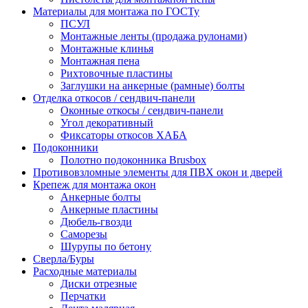
Материалы для монтажа по ГОСТу
ПСУЛ
Монтажные ленты (продажа рулонами)
Монтажные клинья
Монтажная пена
Рихтовочные пластины
Заглушки на анкерные (рамные) болты
Отделка откосов / сендвич-панели
Оконные откосы / сендвич-панели
Угол декоративный
Фиксаторы откосов ХАБА
Подоконники
Полотно подоконника Brusbox
Противовзломные элементы для ПВХ окон и дверей
Крепеж для монтажа окон
Анкерные болты
Анкерные пластины
Дюбель-гвозди
Саморезы
Шурупы по бетону
Сверла/Буры
Расходные материалы
Диски отрезные
Перчатки