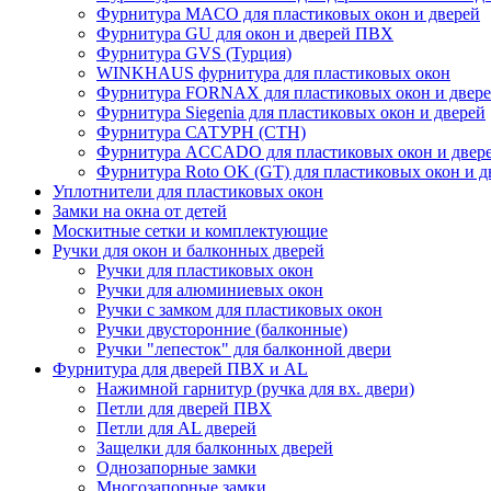
Фурнитура MACO для пластиковых окон и дверей
Фурнитура GU для окон и дверей ПВХ
Фурнитура GVS (Турция)
WINKHAUS фурнитура для пластиковых окон
Фурнитура FORNAX для пластиковых окон и двер
Фурнитура Siegenia для пластиковых окон и дверей
Фурнитура САТУРН (СТН)
Фурнитура ACCADO для пластиковых окон и двер
Фурнитура Roto OK (GT) для пластиковых окон и д
Уплотнители для пластиковых окон
Замки на окна от детей
Москитные сетки и комплектующие
Ручки для окон и балконных дверей
Ручки для пластиковых окон
Ручки для алюминиевых окон
Ручки с замком для пластиковых окон
Ручки двусторонние (балконные)
Ручки "лепесток" для балконной двери
Фурнитура для дверей ПВХ и AL
Нажимной гарнитур (ручка для вх. двери)
Петли для дверей ПВХ
Петли для AL дверей
Защелки для балконных дверей
Однозапорные замки
Многозапорные замки