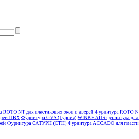
а ROTO NT для пластиковых окон и дверей
Фурнитура ROTO NT
верей ПВХ
Фурнитура GVS (Турция)
WINKHAUS фурнитура для 
рей
Фурнитура САТУРН (СТН)
Фурнитура ACCADO для пластик