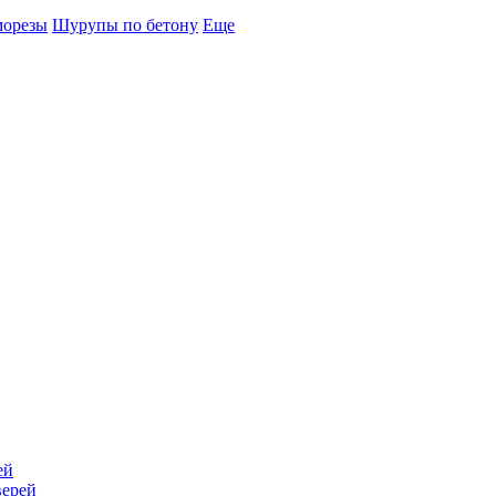
морезы
Шурупы по бетону
Еще
ей
верей