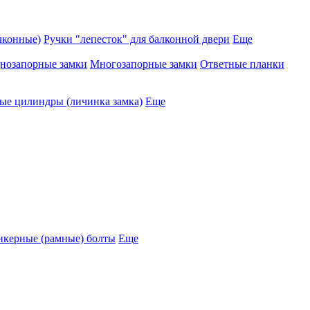
лконные)
Ручки "лепесток" для балконной двери
Еще
нозапорные замки
Многозапорные замки
Ответные планки
е цилиндры (личинка замка)
Еще
нкерные (рамные) болты
Еще