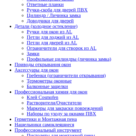
Ответные планки
Ручки-скоба для дверей ПВХ
Цилиндр / Личинка замка
Доводчики для дверей
Детали (холодное остекление)
Ручки для окон из AL
Петли для лоджий из AL
Петли для дверей из AL
Ограничители для створок из AL
Замки
Профильные цилиндры (личинка замка)
Приводы открывания окон
Аксессуары для окон
Гребенки (ограничители открывания)
Термометры оконные
Балконные защелки
Профессиональная химия для окон
Клей Cosmofen
Растворители/Очистители
Маркеры для закраски повреждений
Наборы по уходу за окнами ПВХ
Герметики и Монтажная пена
Нащельники самоклеящиеся
Профессиональный инструмент
Пистолеты для монтажной пены