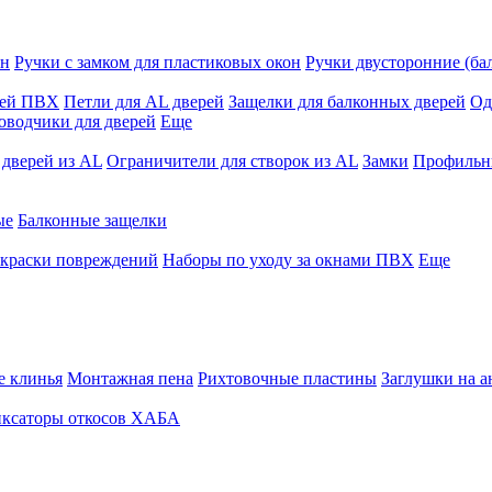
он
Ручки с замком для пластиковых окон
Ручки двусторонние (ба
рей ПВХ
Петли для AL дверей
Защелки для балконных дверей
Од
оводчики для дверей
Еще
 дверей из AL
Ограничители для створок из AL
Замки
Профильны
ые
Балконные защелки
акраски повреждений
Наборы по уходу за окнами ПВХ
Еще
 клинья
Монтажная пена
Рихтовочные пластины
Заглушки на а
ксаторы откосов ХАБА