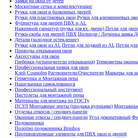
Замки на окна от детей
Москитные сетки и комплектующие
Ручки для окон и балконных дверей
Ручки для пластиковых окон
Ручки для алюминиевых ок
Фурнитура для дверей ПВХ и AL
Нажимной гарнитур (ручка для вх. двери)
Петли для две
Ручки-скоба для дверей ПВХ
Цилиндр / Личинка замка
Д
Детали (холодное остекление)
Ручки для окон из AL
Петли для лоджий из AL
Петли для
Приводы открывания окон
Аксессуары для окон
Гребенки (ограничители открывания)
Термометры оконн
Профессиональная химия для окон
Клей Cosmofen
Растворители/Очистители
Маркеры для з
Герметики и Монтажная пена
Нащельники самоклеящиеся
Профессиональный инструмент
Пистолеты для монтажной пены
Материалы для монтажа по ГОСТу
ПСУЛ
Монтажные ленты (продажа рулонами)
Монтажные
Отделка откосов / сендвич-панели
Оконные откосы / сендвич-панели
Угол декоративный
Фи
Подоконники
Полотно подоконника Brusbox
Противовзломные элементы для ПВХ окон и дверей