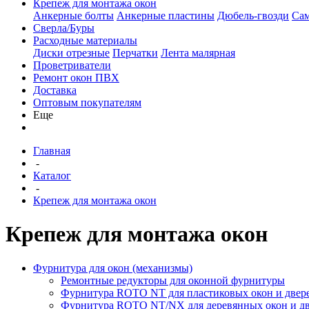
Крепеж для монтажа окон
Анкерные болты
Анкерные пластины
Дюбель-гвозди
Са
Сверла/Буры
Расходные материалы
Диски отрезные
Перчатки
Лента малярная
Проветриватели
Ремонт окон ПВХ
Доставка
Оптовым покупателям
Еще
Главная
-
Каталог
-
Крепеж для монтажа окон
Крепеж для монтажа окон
Фурнитура для окон (механизмы)
Ремонтные редукторы для оконной фурнитуры
Фурнитура ROTO NT для пластиковых окон и двер
Фурнитура ROTO NT/NX для деревянных окон и д