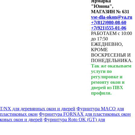
Ярмарка
"Юнона",
МАГАЗИН № 631
vse-dla-okon@ya.ru
+7(812)980-08-60
+7(921)555-01-06
РАБОТАЕМ с 10:00
до 17:50
ЕЖЕДНЕВНО,
КРОМЕ
ВОСКРЕСЕНЬЯ И
ПОНЕДЕЛЬНИКА.
Так же оказываем
услуги по
регулировке и
ремонту окон и
дверей из ПВХ
профиля.
/NX для деревянных окон и дверей
Фурнитура MACO для
пластиковых окон
Фурнитура FORNAX для пластиковых окон
овых окон и дверей
Фурнитура Roto OK (GT) для