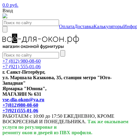
0.0 руб.
Вход
Оплата
Доставка
Калькуляторы
Инфор
+7 (812) 980-08-60
+7 (921) 555-01-06
г. Санкт-Петербург,
ул. Маршала Казакова, 35, станция метро "Юго-
Западная"
Ярмарка "Юнона",
МАГАЗИН № 631
vse-dla-okon@ya.ru
+7(812)980-08-60
+7(921)555-01-06
РАБОТАЕМ с 10:00 до 17:50 ЕЖЕДНЕВНО, КРОМЕ
ВОСКРЕСЕНЬЯ И ПОНЕДЕЛЬНИКА.
Так же оказываем
услуги по регулировке и
ремонту окон и дверей из ПВХ профиля.