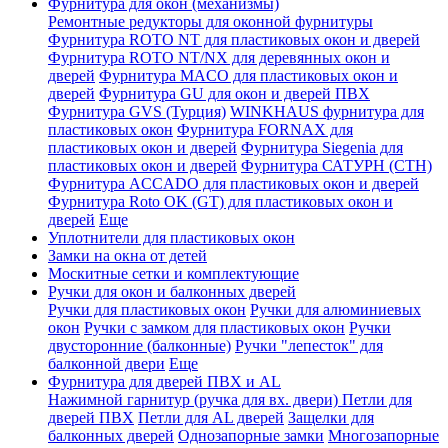
Фурнитура для окон (механизмы)
Ремонтные редукторы для оконной фурнитуры
Фурнитура ROTO NT для пластиковых окон и дверей
Фурнитура ROTO NT/NX для деревянных окон и
дверей
Фурнитура MACO для пластиковых окон и
дверей
Фурнитура GU для окон и дверей ПВХ
Фурнитура GVS (Турция)
WINKHAUS фурнитура для
пластиковых окон
Фурнитура FORNAX для
пластиковых окон и дверей
Фурнитура Siegenia для
пластиковых окон и дверей
Фурнитура САТУРН (СТН)
Фурнитура ACCADO для пластиковых окон и дверей
Фурнитура Roto OK (GT) для пластиковых окон и
дверей
Еще
Уплотнители для пластиковых окон
Замки на окна от детей
Москитные сетки и комплектующие
Ручки для окон и балконных дверей
Ручки для пластиковых окон
Ручки для алюминиевых
окон
Ручки с замком для пластиковых окон
Ручки
двусторонние (балконные)
Ручки "лепесток" для
балконной двери
Еще
Фурнитура для дверей ПВХ и AL
Нажимной гарнитур (ручка для вх. двери)
Петли для
дверей ПВХ
Петли для AL дверей
Защелки для
балконных дверей
Однозапорные замки
Многозапорные