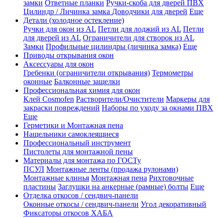
замки
Ответные планки
Ручки-скоба для дверей ПВХ
Цилиндр / Личинка замка
Доводчики для дверей
Еще
Детали (холодное остекление)
Ручки для окон из AL
Петли для лоджий из AL
Петли
для дверей из AL
Ограничители для створок из AL
Замки
Профильные цилиндры (личинка замка)
Еще
Приводы открывания окон
Аксессуары для окон
Гребенки (ограничители открывания)
Термометры
оконные
Балконные защелки
Профессиональная химия для окон
Клей Cosmofen
Растворители/Очистители
Маркеры для
закраски повреждений
Наборы по уходу за окнами ПВХ
Еще
Герметики и Монтажная пена
Нащельники самоклеящиеся
Профессиональный инструмент
Пистолеты для монтажной пены
Материалы для монтажа по ГОСТу
ПСУЛ
Монтажные ленты (продажа рулонами)
Монтажные клинья
Монтажная пена
Рихтовочные
пластины
Заглушки на анкерные (рамные) болты
Еще
Отделка откосов / сендвич-панели
Оконные откосы / сендвич-панели
Угол декоративный
Фиксаторы откосов ХАБА