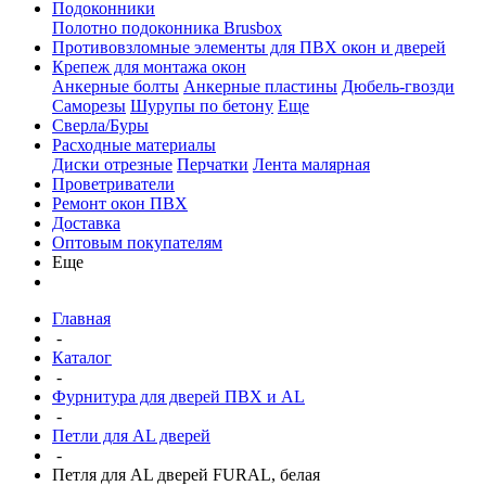
Подоконники
Полотно подоконника Brusbox
Противовзломные элементы для ПВХ окон и дверей
Крепеж для монтажа окон
Анкерные болты
Анкерные пластины
Дюбель-гвозди
Саморезы
Шурупы по бетону
Еще
Сверла/Буры
Расходные материалы
Диски отрезные
Перчатки
Лента малярная
Проветриватели
Ремонт окон ПВХ
Доставка
Оптовым покупателям
Еще
Главная
-
Каталог
-
Фурнитура для дверей ПВХ и AL
-
Петли для AL дверей
-
Петля для AL дверей FURAL, белая