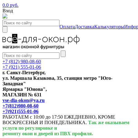
0.0 руб.
Вход
Оплата
Доставка
Калькуляторы
Инфор
+7 (812) 980-08-60
+7 (921) 555-01-06
г. Санкт-Петербург,
ул. Маршала Казакова, 35, станция метро "Юго-
Западная"
Ярмарка "Юнона",
МАГАЗИН № 631
vse-dla-okon@ya.ru
+7(812)980-08-60
+7(921)555-01-06
РАБОТАЕМ с 10:00 до 17:50 ЕЖЕДНЕВНО, КРОМЕ
ВОСКРЕСЕНЬЯ И ПОНЕДЕЛЬНИКА.
Так же оказываем
услуги по регулировке и
ремонту окон и дверей из ПВХ профиля.