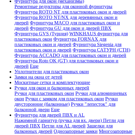
Фурнитура для окон (механизмы)
Ремонтные редукторы для оконной фурнитуры
Фурнитура ROTO NT для пластиковых окон и дверей
Фурнитура ROTO NT/NX для деревянных окон и
дверей
Фурнитура MACO для пластиковых окон и
дверей
Фурнитура GU для окон и дверей ПВХ
Фурнитура GVS (Турция)
WINKHAUS фурнитура для
пластиковых окон
Фурнитура FORNAX для
пластиковых окон и дверей
Фурнитура Siegenia для
пластиковых окон и дверей
Фурнитура САТУРН (СТН)
Фурнитура ACCADO для пластиковых окон и дверей
Фурнитура Roto OK (GT) для пластиковых окон и
дверей
Еще
Уплотнители для пластиковых окон
Замки на окна от детей
Москитные сетки и комплектующие
Ручки для окон и балконных дверей
Ручки для пластиковых окон
Ручки для алюминиевых
окон
Ручки с замком для пластиковых окон
Ручки
двусторонние (балконные)
Ручки "лепесток" для
балконной двери
Еще
Фурнитура для дверей ПВХ и AL
Нажимной гарнитур (ручка для вх. двери)
Петли для
дверей ПВХ
Петли для AL дверей
Защелки для
балконных дверей
Однозапорные замки
Многозапорные