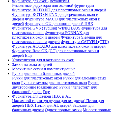
Фурнитура для окон (механизмы)
Ремонтные редукторы для оконной фурнитуры
Фурнитура ROTO NT для пластиковых окон и дверей
Фурнитура ROTO NT/NX для деревянных окон и
дверей
Фурнитура MACO для пластиковых окон и
дверей
Фурнитура GU для окон и дверей ПВХ
Фурнитура GVS (Турция)
WINKHAUS фурнитура для
пластиковых окон
Фурнитура FORNAX для
пластиковых окон и дверей
Фурнитура Siegenia для
пластиковых окон и дверей
Фурнитура САТУРН (СТН)
Фурнитура ACCADO для пластиковых окон и дверей
Фурнитура Roto OK (GT) для пластиковых окон и
дверей
Еще
Уплотнители для пластиковых окон
Замки на окна от детей
Москитные сетки и комплектующие
Ручки для окон и балконных дверей
Ручки для пластиковых окон
Ручки для алюминиевых
окон
Ручки с замком для пластиковых окон
Ручки
двусторонние (балконные)
Ручки "лепесток" для
балконной двери
Еще
Фурнитура для дверей ПВХ и AL
Нажимной гарнитур (ручка для вх. двери)
Петли для
дверей ПВХ
Петли для AL дверей
Защелки для
балконных дверей
Однозапорные замки
Многозапорные