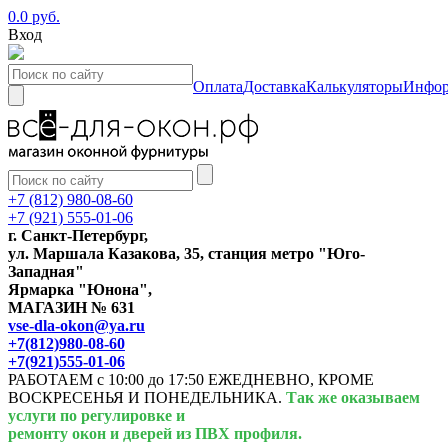
0.0 руб.
Вход
Оплата
Доставка
Калькуляторы
Инфор
+7 (812) 980-08-60
+7 (921) 555-01-06
г. Санкт-Петербург,
ул. Маршала Казакова, 35, станция метро "Юго-
Западная"
Ярмарка "Юнона",
МАГАЗИН № 631
vse-dla-okon@ya.ru
+7(812)980-08-60
+7(921)555-01-06
РАБОТАЕМ с 10:00 до 17:50 ЕЖЕДНЕВНО, КРОМЕ
ВОСКРЕСЕНЬЯ И ПОНЕДЕЛЬНИКА.
Так же оказываем
услуги по регулировке и
ремонту окон и дверей из ПВХ профиля.