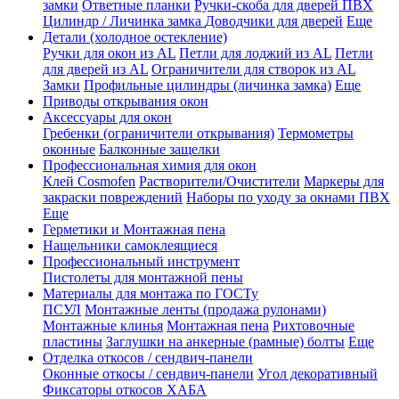
замки
Ответные планки
Ручки-скоба для дверей ПВХ
Цилиндр / Личинка замка
Доводчики для дверей
Еще
Детали (холодное остекление)
Ручки для окон из AL
Петли для лоджий из AL
Петли
для дверей из AL
Ограничители для створок из AL
Замки
Профильные цилиндры (личинка замка)
Еще
Приводы открывания окон
Аксессуары для окон
Гребенки (ограничители открывания)
Термометры
оконные
Балконные защелки
Профессиональная химия для окон
Клей Cosmofen
Растворители/Очистители
Маркеры для
закраски повреждений
Наборы по уходу за окнами ПВХ
Еще
Герметики и Монтажная пена
Нащельники самоклеящиеся
Профессиональный инструмент
Пистолеты для монтажной пены
Материалы для монтажа по ГОСТу
ПСУЛ
Монтажные ленты (продажа рулонами)
Монтажные клинья
Монтажная пена
Рихтовочные
пластины
Заглушки на анкерные (рамные) болты
Еще
Отделка откосов / сендвич-панели
Оконные откосы / сендвич-панели
Угол декоративный
Фиксаторы откосов ХАБА