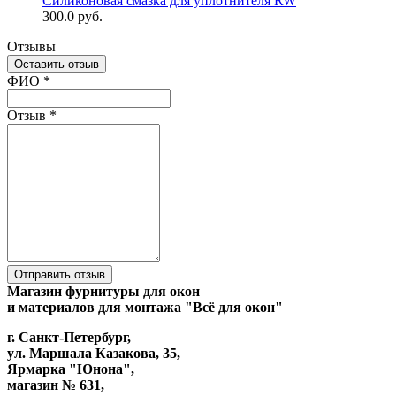
Силиконовая смазка для уплотнителя RW
300.0 руб.
Отзывы
Оставить отзыв
Ваш отзыв был отправлен!
ФИО
*
Отзыв
*
Отправить отзыв
Магазин фурнитуры для окон
и материалов для монтажа "Всё для окон"
г. Санкт-Петербург,
ул. Маршала Казакова, 35,
Ярмарка "Юнона",
магазин № 631,