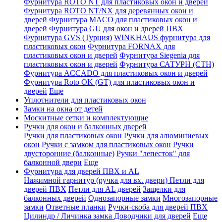
Фурнитура ROTO NT для пластиковых окон и дверей
Фурнитура ROTO NT/NX для деревянных окон и
дверей
Фурнитура MACO для пластиковых окон и
дверей
Фурнитура GU для окон и дверей ПВХ
Фурнитура GVS (Турция)
WINKHAUS фурнитура для
пластиковых окон
Фурнитура FORNAX для
пластиковых окон и дверей
Фурнитура Siegenia для
пластиковых окон и дверей
Фурнитура САТУРН (СТН)
Фурнитура ACCADO для пластиковых окон и дверей
Фурнитура Roto OK (GT) для пластиковых окон и
дверей
Еще
Уплотнители для пластиковых окон
Замки на окна от детей
Москитные сетки и комплектующие
Ручки для окон и балконных дверей
Ручки для пластиковых окон
Ручки для алюминиевых
окон
Ручки с замком для пластиковых окон
Ручки
двусторонние (балконные)
Ручки "лепесток" для
балконной двери
Еще
Фурнитура для дверей ПВХ и AL
Нажимной гарнитур (ручка для вх. двери)
Петли для
дверей ПВХ
Петли для AL дверей
Защелки для
балконных дверей
Однозапорные замки
Многозапорные
замки
Ответные планки
Ручки-скоба для дверей ПВХ
Цилиндр / Личинка замка
Доводчики для дверей
Еще