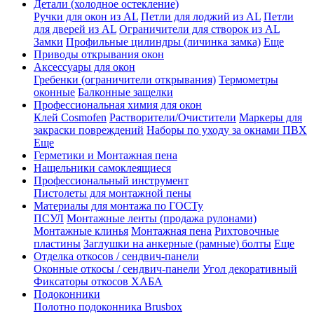
Детали (холодное остекление)
Ручки для окон из AL
Петли для лоджий из AL
Петли
для дверей из AL
Ограничители для створок из AL
Замки
Профильные цилиндры (личинка замка)
Еще
Приводы открывания окон
Аксессуары для окон
Гребенки (ограничители открывания)
Термометры
оконные
Балконные защелки
Профессиональная химия для окон
Клей Cosmofen
Растворители/Очистители
Маркеры для
закраски повреждений
Наборы по уходу за окнами ПВХ
Еще
Герметики и Монтажная пена
Нащельники самоклеящиеся
Профессиональный инструмент
Пистолеты для монтажной пены
Материалы для монтажа по ГОСТу
ПСУЛ
Монтажные ленты (продажа рулонами)
Монтажные клинья
Монтажная пена
Рихтовочные
пластины
Заглушки на анкерные (рамные) болты
Еще
Отделка откосов / сендвич-панели
Оконные откосы / сендвич-панели
Угол декоративный
Фиксаторы откосов ХАБА
Подоконники
Полотно подоконника Brusbox