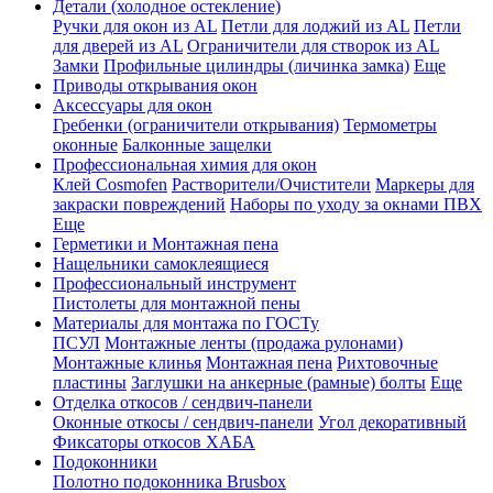
Детали (холодное остекление)
Ручки для окон из AL
Петли для лоджий из AL
Петли
для дверей из AL
Ограничители для створок из AL
Замки
Профильные цилиндры (личинка замка)
Еще
Приводы открывания окон
Аксессуары для окон
Гребенки (ограничители открывания)
Термометры
оконные
Балконные защелки
Профессиональная химия для окон
Клей Cosmofen
Растворители/Очистители
Маркеры для
закраски повреждений
Наборы по уходу за окнами ПВХ
Еще
Герметики и Монтажная пена
Нащельники самоклеящиеся
Профессиональный инструмент
Пистолеты для монтажной пены
Материалы для монтажа по ГОСТу
ПСУЛ
Монтажные ленты (продажа рулонами)
Монтажные клинья
Монтажная пена
Рихтовочные
пластины
Заглушки на анкерные (рамные) болты
Еще
Отделка откосов / сендвич-панели
Оконные откосы / сендвич-панели
Угол декоративный
Фиксаторы откосов ХАБА
Подоконники
Полотно подоконника Brusbox