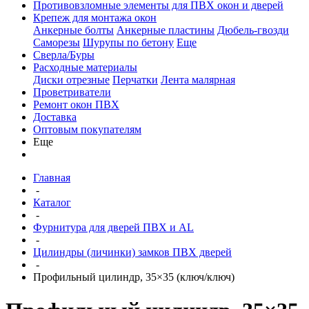
Противовзломные элементы для ПВХ окон и дверей
Крепеж для монтажа окон
Анкерные болты
Анкерные пластины
Дюбель-гвозди
Саморезы
Шурупы по бетону
Еще
Сверла/Буры
Расходные материалы
Диски отрезные
Перчатки
Лента малярная
Проветриватели
Ремонт окон ПВХ
Доставка
Оптовым покупателям
Еще
Главная
-
Каталог
-
Фурнитура для дверей ПВХ и AL
-
Цилиндры (личинки) замков ПВХ дверей
-
Профильный цилиндр, 35×35 (ключ/ключ)