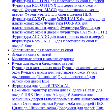
Фурнитура ROTO NT для пластиковых окон и дверей
Фурнитура ROTO NT/NX для деревянных окон и
дверей
Фурнитура MACO для пластиковых окон и
дверей
Фурнитура GU для окон и дверей ПВХ
Фурнитура GVS (Турция)
WINKHAUS фурнитура для
пластиковых окон
Фурнитура FORNAX для
пластиковых окон и дверей
Фурнитура Siegenia для
пластиковых окон и дверей
Фурнитура САТУРН (СТН)
Фурнитура ACCADO для пластиковых окон и дверей
Фурнитура Roto OK (GT) для пластиковых окон и
дверей
Еще
Уплотнители для пластиковых окон
Замки на окна от детей
Москитные сетки и комплектующие
Ручки для окон и балконных дверей
Ручки для пластиковых окон
Ручки для алюминиевых
окон
Ручки с замком для пластиковых окон
Ручки
двусторонние (балконные)
Ручки "лепесток" для
балконной двери
Еще
Фурнитура для дверей ПВХ и AL
Нажимной гарнитур (ручка для вх. двери)
Петли для
дверей ПВХ
Петли для AL дверей
Защелки для
балконных дверей
Однозапорные замки
Многозапорные
замки
Ответные планки
Ручки-скоба для дверей ПВХ
Цилиндр / Личинка замка
Доводчики для дверей
Еще