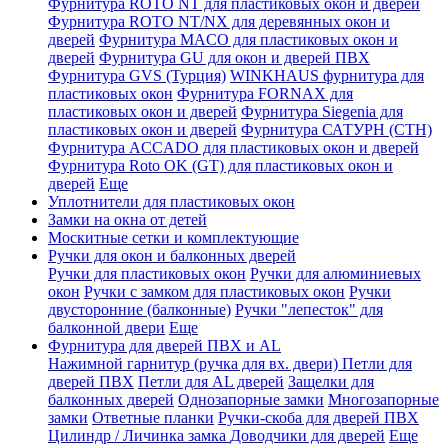
Фурнитура ROTO NT для пластиковых окон и дверей
Фурнитура ROTO NT/NX для деревянных окон и
дверей
Фурнитура MACO для пластиковых окон и
дверей
Фурнитура GU для окон и дверей ПВХ
Фурнитура GVS (Турция)
WINKHAUS фурнитура для
пластиковых окон
Фурнитура FORNAX для
пластиковых окон и дверей
Фурнитура Siegenia для
пластиковых окон и дверей
Фурнитура САТУРН (СТН)
Фурнитура ACCADO для пластиковых окон и дверей
Фурнитура Roto OK (GT) для пластиковых окон и
дверей
Еще
Уплотнители для пластиковых окон
Замки на окна от детей
Москитные сетки и комплектующие
Ручки для окон и балконных дверей
Ручки для пластиковых окон
Ручки для алюминиевых
окон
Ручки с замком для пластиковых окон
Ручки
двусторонние (балконные)
Ручки "лепесток" для
балконной двери
Еще
Фурнитура для дверей ПВХ и AL
Нажимной гарнитур (ручка для вх. двери)
Петли для
дверей ПВХ
Петли для AL дверей
Защелки для
балконных дверей
Однозапорные замки
Многозапорные
замки
Ответные планки
Ручки-скоба для дверей ПВХ
Цилиндр / Личинка замка
Доводчики для дверей
Еще