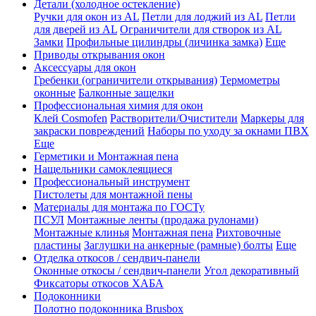
Детали (холодное остекление)
Ручки для окон из AL
Петли для лоджий из AL
Петли
для дверей из AL
Ограничители для створок из AL
Замки
Профильные цилиндры (личинка замка)
Еще
Приводы открывания окон
Аксессуары для окон
Гребенки (ограничители открывания)
Термометры
оконные
Балконные защелки
Профессиональная химия для окон
Клей Cosmofen
Растворители/Очистители
Маркеры для
закраски повреждений
Наборы по уходу за окнами ПВХ
Еще
Герметики и Монтажная пена
Нащельники самоклеящиеся
Профессиональный инструмент
Пистолеты для монтажной пены
Материалы для монтажа по ГОСТу
ПСУЛ
Монтажные ленты (продажа рулонами)
Монтажные клинья
Монтажная пена
Рихтовочные
пластины
Заглушки на анкерные (рамные) болты
Еще
Отделка откосов / сендвич-панели
Оконные откосы / сендвич-панели
Угол декоративный
Фиксаторы откосов ХАБА
Подоконники
Полотно подоконника Brusbox