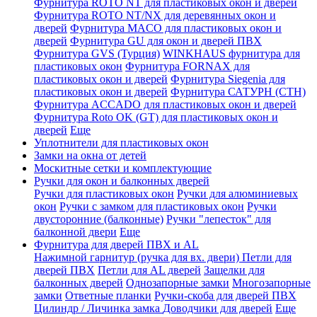
Фурнитура ROTO NT для пластиковых окон и дверей
Фурнитура ROTO NT/NX для деревянных окон и
дверей
Фурнитура MACO для пластиковых окон и
дверей
Фурнитура GU для окон и дверей ПВХ
Фурнитура GVS (Турция)
WINKHAUS фурнитура для
пластиковых окон
Фурнитура FORNAX для
пластиковых окон и дверей
Фурнитура Siegenia для
пластиковых окон и дверей
Фурнитура САТУРН (СТН)
Фурнитура ACCADO для пластиковых окон и дверей
Фурнитура Roto OK (GT) для пластиковых окон и
дверей
Еще
Уплотнители для пластиковых окон
Замки на окна от детей
Москитные сетки и комплектующие
Ручки для окон и балконных дверей
Ручки для пластиковых окон
Ручки для алюминиевых
окон
Ручки с замком для пластиковых окон
Ручки
двусторонние (балконные)
Ручки "лепесток" для
балконной двери
Еще
Фурнитура для дверей ПВХ и AL
Нажимной гарнитур (ручка для вх. двери)
Петли для
дверей ПВХ
Петли для AL дверей
Защелки для
балконных дверей
Однозапорные замки
Многозапорные
замки
Ответные планки
Ручки-скоба для дверей ПВХ
Цилиндр / Личинка замка
Доводчики для дверей
Еще