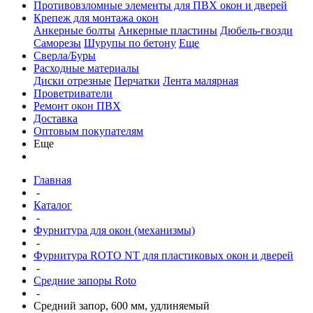
Противовзломные элементы для ПВХ окон и дверей
Крепеж для монтажа окон
Анкерные болты
Анкерные пластины
Дюбель-гвозди
Саморезы
Шурупы по бетону
Еще
Сверла/Буры
Расходные материалы
Диски отрезные
Перчатки
Лента малярная
Проветриватели
Ремонт окон ПВХ
Доставка
Оптовым покупателям
Еще
Главная
-
Каталог
-
Фурнитура для окон (механизмы)
-
Фурнитура ROTO NT для пластиковых окон и дверей
-
Средние запоры Roto
-
Средний запор, 600 мм, удлиняемый