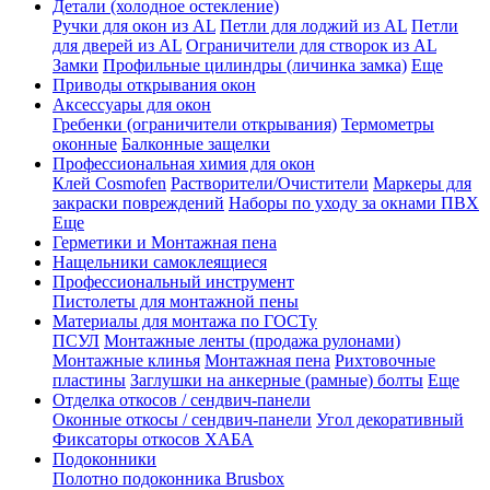
Детали (холодное остекление)
Ручки для окон из AL
Петли для лоджий из AL
Петли
для дверей из AL
Ограничители для створок из AL
Замки
Профильные цилиндры (личинка замка)
Еще
Приводы открывания окон
Аксессуары для окон
Гребенки (ограничители открывания)
Термометры
оконные
Балконные защелки
Профессиональная химия для окон
Клей Cosmofen
Растворители/Очистители
Маркеры для
закраски повреждений
Наборы по уходу за окнами ПВХ
Еще
Герметики и Монтажная пена
Нащельники самоклеящиеся
Профессиональный инструмент
Пистолеты для монтажной пены
Материалы для монтажа по ГОСТу
ПСУЛ
Монтажные ленты (продажа рулонами)
Монтажные клинья
Монтажная пена
Рихтовочные
пластины
Заглушки на анкерные (рамные) болты
Еще
Отделка откосов / сендвич-панели
Оконные откосы / сендвич-панели
Угол декоративный
Фиксаторы откосов ХАБА
Подоконники
Полотно подоконника Brusbox