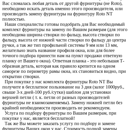
Вас сломалась любая деталь от другой фурнитуры (не Roto),
необходимо искать деталь именно этого производителя, или
производить замену фурнитуры на фурнитуру Roto NT
полностью.
Наши специалисты готовы подобрать для Вас необходимый
комплект фурнитуры на замену по Вашим размерам (для этого
необходима ширина створки по фальцу, высота створки по
фальцу, высота от нижней части створки по фальцу до центра
ручки, а так же тип профильной системы 9 мм или 13 мм,
желательно знать название профиля окна, или для более
точного подбора принести нам на пункт продажи ответную
планку от Вашего окна). Ответная планка - это небольшая Т-
образная деталь, которая как правило крепится на одном
саморезе по периметру рамы окна, их становиться видно, при
открытии створки.
При покупке у нас комплекта фурнитуры Roto NT Вы
получите в бесплатное пользование на 3 дня (залог 1000руб.,
свыше 3-х дней-100 руб./сутки) шаблон для установки
верхней петли ( т. к. петли от разных производителей
фурнитуры не взаимозаменяемы). Замену нижней петли без
крайней необходимости производить не рекомендуем.
Услуга по подбору фурнитуры по Вашим размерам, при
покупке у нас, является бесплатной!
Так же Вы можете заказать услугу по подбору и замене
фурнитуры Ваших окон у нас. Стоимость полной замены