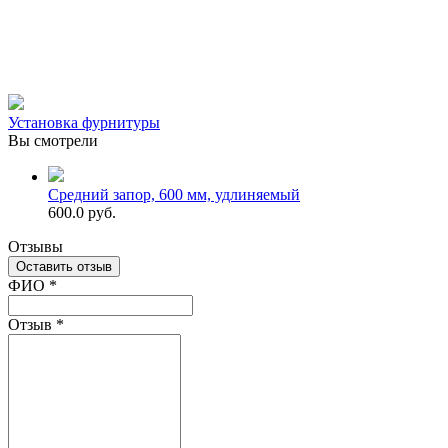
Установка фурнитуры
Вы смотрели
Средний запор, 600 мм, удлиняемый
600.0 руб.
Отзывы
Оставить отзыв
Ваш отзыв был отправлен!
ФИО
*
Отзыв
*